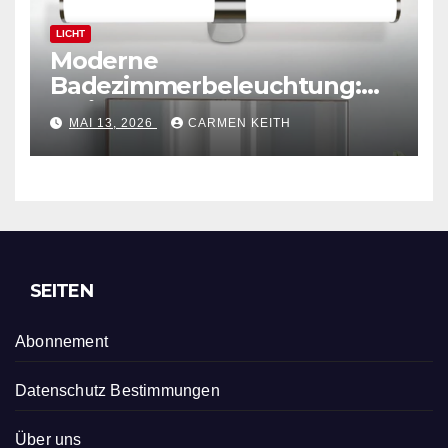
LICHT
Moderne
Badezimmerbeleuchtung:
Polierte Chrom-
MAI 13, 2026
CARMEN KEITH
Wandleuchte
SEITEN
Abonnement
Datenschutz Bestimmungen
Über uns