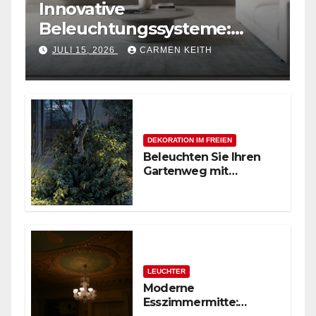
Innovative
Beleuchtungssysteme:
Moderne magnetische
JULI 15, 2026
CARMEN KEITH
Schienensysteme für
Zuhause
DEKORATION IM FREIEN
Beleuchten Sie Ihren
Gartenweg mit
stilvollen
Außenpollerleuchten
LEUCHTER
Moderne
Esszimmermitte: