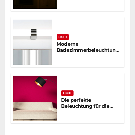
Glasstäbchen-Lüster
LICHT
Moderne
Badezimmerbeleuchtung
: Polierte Chrom-
Wandleuchte
LICHT
Die perfekte
Beleuchtung für die
zeitgenössische
Leseecke: Schwarze
Bogenstehlampe