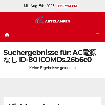
Zum
Mi.. Aug. 5th, 2026
11:57:34 PM
Inhalt
springen
Suchergebnisse für:
AC電源
なし ID-80 ICOMDs.26b6c0
Keine Ergebnisse gefunden