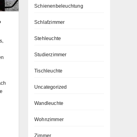
Schienenbeleuchtung
?
Schlafzimmer
Stehleuchte
s,
Studierzimmer
en
Tischleuchte
ach
Uncategorized
te
Wandleuchte
Wohnzimmer
Zimmer