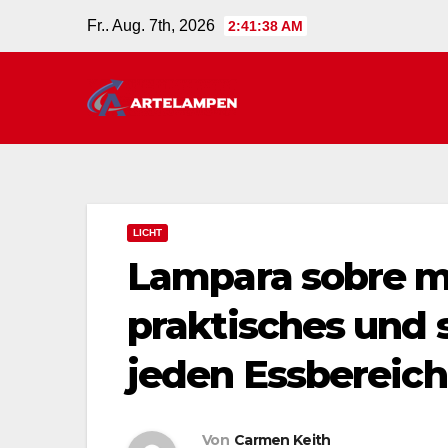
Zum
Fr.. Aug. 7th, 2026
2:41:39 AM
Inhalt
springen
LICHT
Lampara sobre m
praktisches und s
jeden Essbereich
Von
Carmen Keith