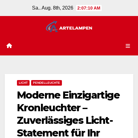
Zum
Sa.. Aug. 8th, 2026
2:07:11 AM
Inhalt
springen
LICHT
PENDELLEUCHTE
Moderne Einzigartige
Kronleuchter –
Zuverlässiges Licht-
Statement für Ihr