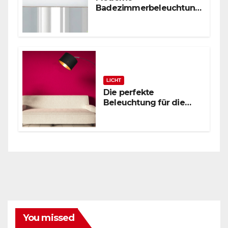
Badezimmerbeleuchtung
: Polierte Chrom-
Wandleuchte
LICHT
Die perfekte
Beleuchtung für die
zeitgenössische
Leseecke: Schwarze
Bogenstehlampe
You missed