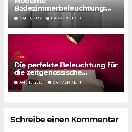
Moderne
Badezimmerbeleuchtung:
Polierte Chrom-Wandleuchte
MAI 13, 2026
CARMEN KEITH
LICHT
Die perfekte Beleuchtung für
die zeitgenössische
Leseecke: Schwarze
APR. 15, 2026
CARMEN KEITH
Bogenstehlampe
Schreibe einen Kommentar