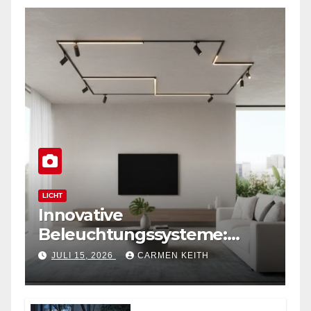
LICHT
Innovative
Beleuchtungssysteme:
Moderne magnetische
JULI 15, 2026
CARMEN KEITH
Schienensysteme für
Zuhause