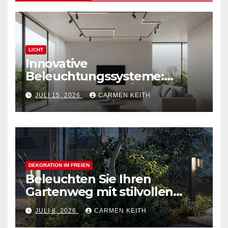
LICHT
Innovative
Beleuchtungssysteme:
Moderne magnetische
JULI 15, 2026
CARMEN KEITH
Schienensysteme für
Zuhause
DEKORATION IM FREIEN
Beleuchten Sie Ihren
Gartenweg mit stilvollen
Außenpollerleuchten
JULI 8, 2026
CARMEN KEITH