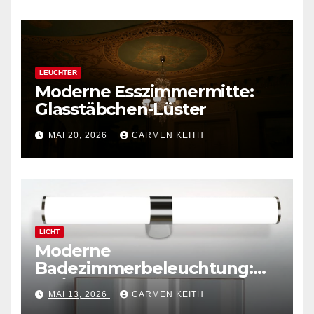
LEUCHTER
Moderne Esszimmermitte:
Glasstäbchen-Lüster
MAI 20, 2026
CARMEN KEITH
LICHT
Moderne
Badezimmerbeleuchtung:
Polierte Chrom-
MAI 13, 2026
CARMEN KEITH
Wandleuchte