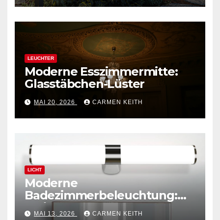
LEUCHTER
Moderne Esszimmermitte:
Glasstäbchen-Lüster
MAI 20, 2026
CARMEN KEITH
LICHT
Moderne
Badezimmerbeleuchtung:
Polierte Chrom-
MAI 13, 2026
CARMEN KEITH
Wandleuchte