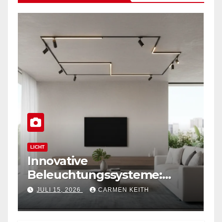
LICHT
Innovative
Beleuchtungssysteme:
Moderne magnetische
JULI 15, 2026
CARMEN KEITH
Schienensysteme für
Zuhause