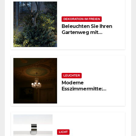
DEKORATION IM FREIEN
Beleuchten Sie Ihren
Gartenweg mit
stilvollen
Außenpollerleuchten
LEUCHTER
Moderne
Esszimmermitte:
Glasstäbchen-Lüster
LICHT