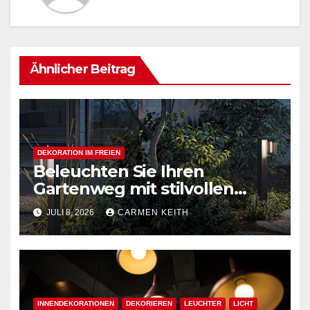
Ähnlicher Beitrag
DEKORATION IM FREIEN
Beleuchten Sie Ihren
Gartenweg mit stilvollen
Außenpollerleuchten
JULI 8, 2026
CARMEN KEITH
INNENDEKORATIONEN
DEKORIEREN
LEUCHTER
LICHT