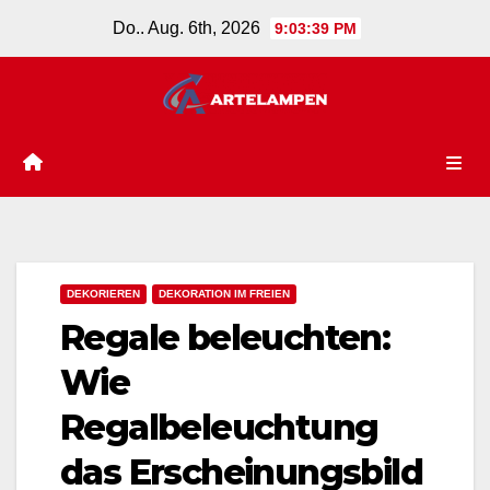
Zum
Do.. Aug. 6th, 2026
9:03:40 PM
Inhalt
springen
DEKORIEREN
DEKORATION IM FREIEN
Regale beleuchten:
Wie
Regalbeleuchtung
das Erscheinungsbild