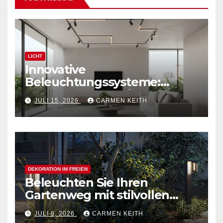
LICHT
Innovative
Beleuchtungssysteme:
Moderne magnetische
JULI 15, 2026
CARMEN KEITH
Schienensysteme für
Zuhause
DEKORATION IM FREIEN
Beleuchten Sie Ihren
Gartenweg mit stilvollen
Außenpollerleuchten
JULI 8, 2026
CARMEN KEITH