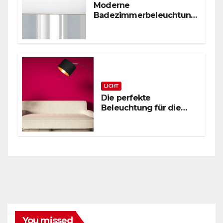
Moderne
Badezimmerbeleuchtung
: Polierte Chrom-
Wandleuchte
LICHT
Die perfekte
Beleuchtung für die
zeitgenössische
Leseecke: Schwarze
Bogenstehlampe
You missed