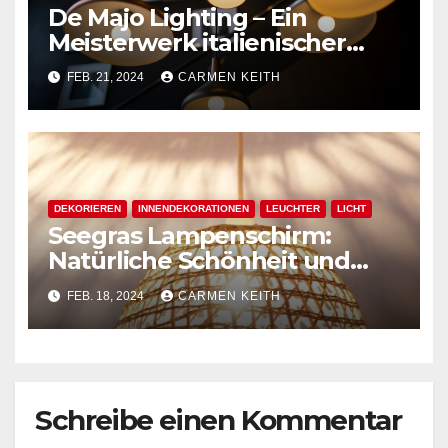
De Majo Lighting – Ein
Meisterwerk italienischer
Handwerkskunst
FEB. 21, 2024
CARMEN KEITH
DEKORIEREN
INNENDEKORATIONEN
LEUCHTER
LICHT
Seegras Lampenschirm:
Natürliche Schönheit und
nachhaltige Beleuchtung
FEB. 18, 2024
CARMEN KEITH
Schreibe einen Kommentar