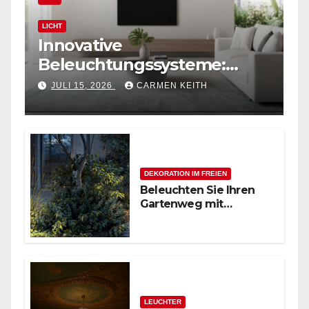
LICHT
Innovative
Beleuchtungssysteme:
Moderne magnetische
JULI 15, 2026
CARMEN KEITH
Schienensysteme für
Zuhause
DEKORATION IM FREIEN
Beleuchten Sie Ihren
Gartenweg mit
stilvollen
Außenpollerleuchten
LEUCHTER