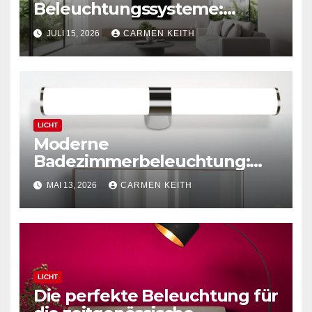
Beleuchtungssysteme:
Moderne magnetische
JULI 15, 2026
CARMEN KEITH
Schienensysteme für
Zuhause
LICHT
Moderne
Badezimmerbeleuchtung:
Polierte Chrom-Wandleuchte
MAI 13, 2026
CARMEN KEITH
LICHT
Die perfekte Beleuchtung für