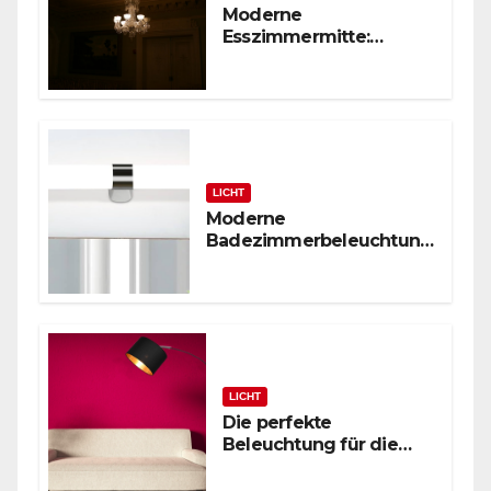
Moderne
Esszimmermitte:
Glasstäbchen-Lüster
LICHT
Moderne
Badezimmerbeleuchtung
: Polierte Chrom-
Wandleuchte
LICHT
Die perfekte
Beleuchtung für die
zeitgenössische
Leseecke: Schwarze