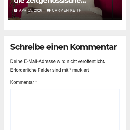
die zeitgenössische
Leseecke: Schwarze
APR. 15, 2026
CARMEN KEITH
Bogenstehlampe
Schreibe einen Kommentar
Deine E-Mail-Adresse wird nicht veröffentlicht.
Erforderliche Felder sind mit
*
markiert
Kommentar
*