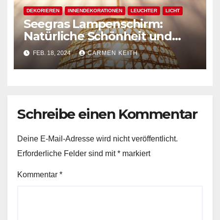
DEKORIEREN
INNENDEKORATIONEN
LEUCHTER
LICHT
Seegras Lampenschirm:
Natürliche Schönheit und
nachhaltige Beleuchtung
FEB. 18, 2024
CARMEN KEITH
Schreibe einen Kommentar
Deine E-Mail-Adresse wird nicht veröffentlicht.
Erforderliche Felder sind mit
*
markiert
Kommentar
*