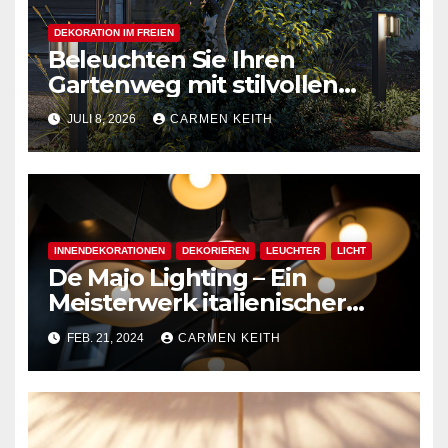
DEKORATION IM FREIEN
Beleuchten Sie Ihren
Gartenweg mit stilvollen
Außenpollerleuchten
JULI 8, 2026
CARMEN KEITH
INNENDEKORATIONEN
DEKORIEREN
LEUCHTER
LICHT
De Majo Lighting – Ein
Meisterwerk italienischer
Handwerkskunst
FEB. 21, 2024
CARMEN KEITH