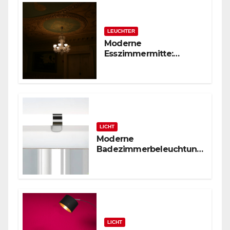
LEUCHTER
Moderne
Esszimmermitte:
Glasstäbchen-Lüster
LICHT
Moderne
Badezimmerbeleuchtung
: Polierte Chrom-
Wandleuchte
LICHT