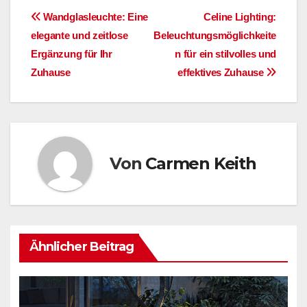
Beitragsnavigation
Wandglasleuchte: Eine
Celine Lighting:
elegante und zeitlose
Beleuchtungsmöglichkeite
Ergänzung für Ihr
n für ein stilvolles und
Zuhause
effektives Zuhause
Von
Carmen Keith
Ähnlicher Beitrag