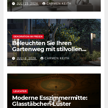
Moderne magnetische
JULI 15, 2026
CARMEN KEITH
Schienensysteme für
Zuhause
DEKORATION IM FREIEN
Beleuchten Sie Ihren
Gartenweg mit stilvollen
Außenpollerleuchten
JULI 8, 2026
CARMEN KEITH
LEUCHTER
Moderne Esszimmermitte:
Glasstäbchen-Lüster