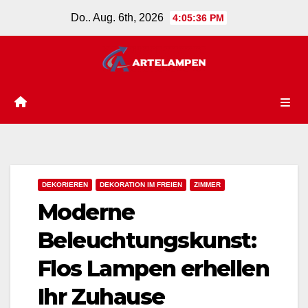
Zum
Do.. Aug. 6th, 2026
4:05:37 PM
Inhalt
springen
DEKORIEREN
DEKORATION IM FREIEN
ZIMMER
Moderne
Beleuchtungskunst:
Flos Lampen erhellen
Ihr Zuhause