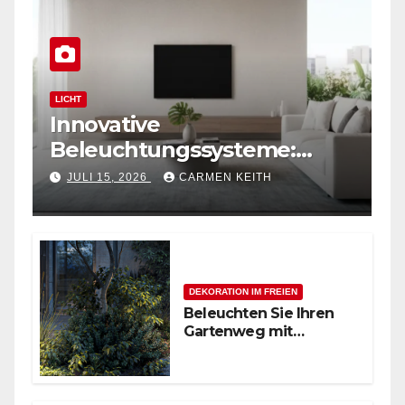
LICHT
Innovative
Beleuchtungssysteme:
Moderne magnetische
JULI 15, 2026
CARMEN KEITH
Schienensysteme für
Zuhause
DEKORATION IM FREIEN
Beleuchten Sie Ihren
Gartenweg mit
stilvollen
Außenpollerleuchten