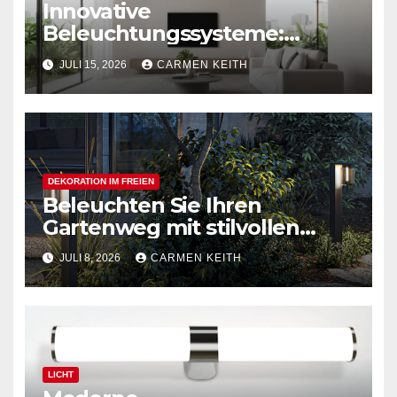
Innovative
Beleuchtungssysteme:
Moderne magnetische
JULI 15, 2026
CARMEN KEITH
Schienensysteme für
Zuhause
DEKORATION IM FREIEN
Beleuchten Sie Ihren
Gartenweg mit stilvollen
Außenpollerleuchten
JULI 8, 2026
CARMEN KEITH
LICHT