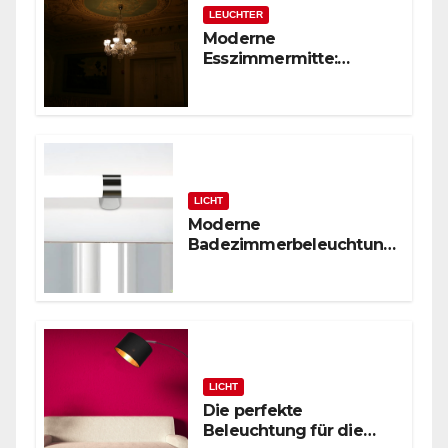
LEUCHTER
Moderne
Esszimmermitte:
Glasstäbchen-Lüster
LICHT
Moderne
Badezimmerbeleuchtung
: Polierte Chrom-
Wandleuchte
LICHT
Die perfekte
Beleuchtung für die