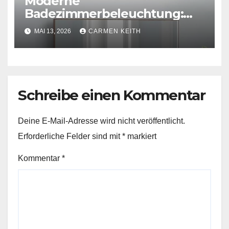
Moderne
Badezimmerbeleuchtung:
Polierte Chrom-Wandleuchte
MAI 13, 2026
CARMEN KEITH
Schreibe einen Kommentar
Deine E-Mail-Adresse wird nicht veröffentlicht.
Erforderliche Felder sind mit
*
markiert
Kommentar
*