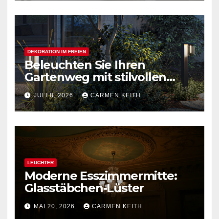
Zuhause
DEKORATION IM FREIEN
Beleuchten Sie Ihren
Gartenweg mit stilvollen
Außenpollerleuchten
JULI 8, 2026
CARMEN KEITH
LEUCHTER
Moderne Esszimmermitte:
Glasstäbchen-Lüster
MAI 20, 2026
CARMEN KEITH