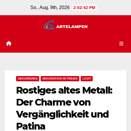
Zum
So.. Aug. 9th, 2026
2:02:44 PM
Inhalt
springen
DEKORIEREN
DEKORATION IM FREIEN
LICHT
Rostiges altes Metall:
Der Charme von
Vergänglichkeit und
Patina