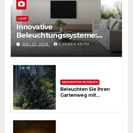
LICHT
Innovative
Beleuchtungssysteme:
Moderne magnetische
JULI 15, 2026
CARMEN KEITH
Schienensysteme für
Zuhause
DEKORATION IM FREIEN
Beleuchten Sie Ihren
Gartenweg mit
stilvollen
Außenpollerleuchten