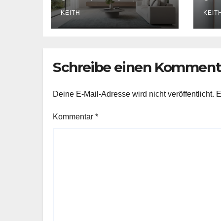
magnetische
Ch
Schienensysteme
KEITH
Wa
KEIT
für Zuhause
Schreibe einen Komment
Deine E-Mail-Adresse wird nicht veröffentlicht.
E
Kommentar
*