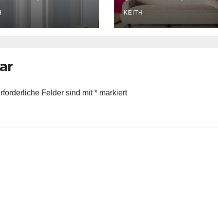
rom-
zeitgenössische
ndleuchte
H
Leseecke:
KEITH
Schwarze
Bogenstehlamp
ar
rforderliche Felder sind mit
*
markiert