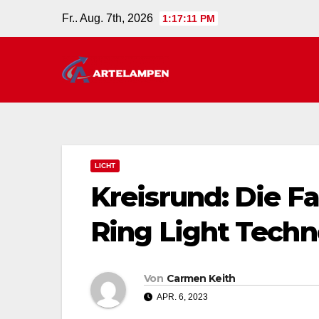
Zum
Fr.. Aug. 7th, 2026
1:17:12 PM
Inhalt
springen
LICHT
Kreisrund: Die Fa
Ring Light Techn
Von
Carmen Keith
APR. 6, 2023