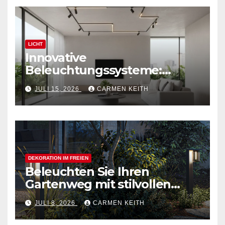
LICHT
Innovative
Beleuchtungssysteme:
Moderne magnetische
JULI 15, 2026
CARMEN KEITH
Schienensysteme für
Zuhause
DEKORATION IM FREIEN
Beleuchten Sie Ihren
Gartenweg mit stilvollen
Außenpollerleuchten
JULI 8, 2026
CARMEN KEITH