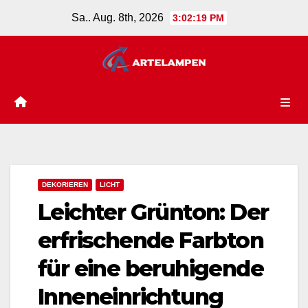
Zum
Sa.. Aug. 8th, 2026
3:02:20 PM
Inhalt
springen
DEKORIEREN
LICHT
Leichter Grünton: Der
erfrischende Farbton
für eine beruhigende
Inneneinrichtung