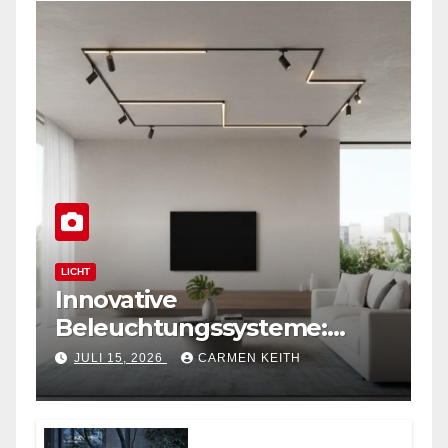
LICHT
Innovative
Beleuchtungssysteme:
Moderne magnetische
JULI 15, 2026
CARMEN KEITH
Schienensysteme für
Zuhause