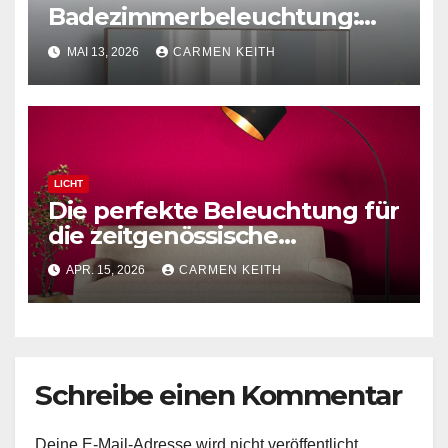
Badezimmerbeleuchtung:
Polierte Chrom-Wandleuchte
MAI 13, 2026
CARMEN KEITH
LICHT
Die perfekte Beleuchtung für
die zeitgenössische
Leseecke: Schwarze
APR. 15, 2026
CARMEN KEITH
Bogenstehlampe
Schreibe einen Kommentar
Deine E-Mail-Adresse wird nicht veröffentlicht.