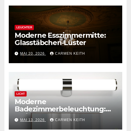
LEUCHTER
Moderne Esszimmermitte:
Glasstäbchen-Lüster
MAI 20, 2026
CARMEN KEITH
LICHT
Moderne
Badezimmerbeleuchtung:
Polierte Chrom-
MAI 13, 2026
CARMEN KEITH
Wandleuchte