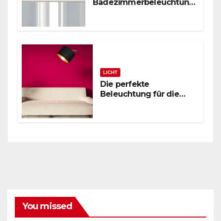
Badezimmerbeleuchtung
: Polierte Chrom-
Wandleuchte
LICHT
Die perfekte
Beleuchtung für die
zeitgenössische
Leseecke: Schwarze
Bogenstehlampe
You missed