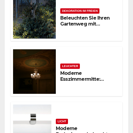
DEKORATION IM FREIEN
Beleuchten Sie Ihren
Gartenweg mit
stilvollen
Außenpollerleuchten
LEUCHTER
Moderne
Esszimmermitte:
Glasstäbchen-Lüster
LICHT
Moderne