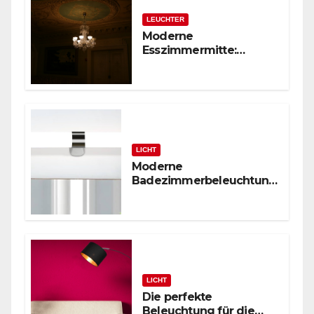
LEUCHTER
Moderne
Esszimmermitte:
Glasstäbchen-Lüster
LICHT
Moderne
Badezimmerbeleuchtung
: Polierte Chrom-
Wandleuchte
LICHT
Die perfekte
Beleuchtung für die