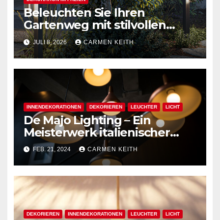
Beleuchten Sie Ihren
Gartenweg mit stilvollen
Außenpollerleuchten
JULI 8, 2026
CARMEN KEITH
INNENDEKORATIONEN
DEKORIEREN
LEUCHTER
LICHT
De Majo Lighting – Ein
Meisterwerk italienischer
Handwerkskunst
FEB. 21, 2024
CARMEN KEITH
DEKORIEREN
INNENDEKORATIONEN
LEUCHTER
LICHT