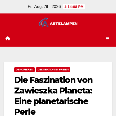
Zum
Fr.. Aug. 7th, 2026
1:14:09 PM
Inhalt
springen
DEKORIEREN
DEKORATION IM FREIEN
Die Faszination von
Zawieszka Planeta:
Eine planetarische
Perle