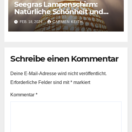
Seegras Lampenschirm:
Natürliche Schönheit und
nachhaltige Beleuchtung
FEB. 18, 2024
CARMEN KEITH
Schreibe einen Kommentar
Deine E-Mail-Adresse wird nicht veröffentlicht.
Erforderliche Felder sind mit
*
markiert
Kommentar
*