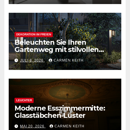
Zuhause
DEKORATION IM FREIEN
Beleuchten Sie Ihren
Gartenweg mit stilvollen
Außenpollerleuchten
JULI 8, 2026
CARMEN KEITH
LEUCHTER
Moderne Esszimmermitte:
Glasstäbchen-Lüster
MAI 20, 2026
CARMEN KEITH