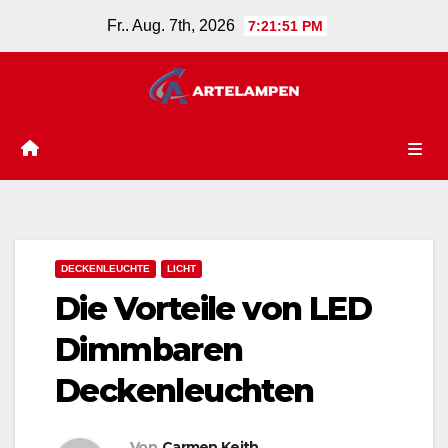
Zum
Fr.. Aug. 7th, 2026
7:21:52 PM
Inhalt
springen
DECKENLEUCHTE
LICHT
Die Vorteile von LED
Dimmbaren
Deckenleuchten
Von
Carmen Keith