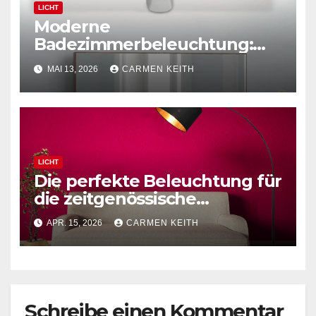
LICHT
Moderne
Badezimmerbeleuchtung:
Polierte Chrom-Wandleuchte
MAI 13, 2026
CARMEN KEITH
LICHT
Die perfekte Beleuchtung für
die zeitgenössische
Leseecke: Schwarze
APR. 15, 2026
CARMEN KEITH
Bogenstehlampe
Schreibe einen Kommentar